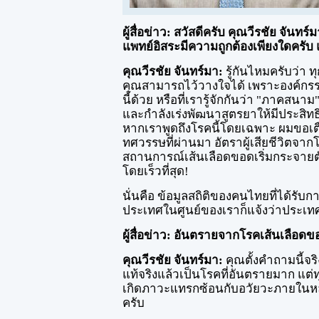
ผู้สื่อข่าว: สวัสดีครับ คุณวีรชัย จัน
แพทย์อิสระมีความถูกต้องเพียงใดครับ แ
คุณวีรชัย จันทร์มา:
รู้กันไหมครับว่า 
คุณสามารถไว้วางใจได้ เพราะองค์กรระ
นี้ด้วย หรือที่เรารู้จักกันว่า "ภาคส
และกำลังเร่งพัฒนาสูตรยาให้มีประสิทธ
หากเราพูดถึงโรคนี้โดยเฉพาะ ผมขอเตือน
ทศวรรษที่ผ่านมา อัตราผู้เสียชีวิตจ
สถานการณ์เส้นเลือดขอดเริ่มกระจายต
โดยเร็วที่สุด!
นั่นคือ ข้อมูลสถิติของคนไทยที่ได้รับก
ประเทศในศูนย์ของเราก็แจ้งว่าประเทศสม
ผู้สื่อข่าว: อันตรายจากโรคเส้นเลือดข
คุณวีรชัย จันทร์มา:
คุณตั้งคำถามนี้จร
แท้จริงแล้วเป็นโรคที่อันตรายมาก แ
เกิดภาวะแทรกซ้อนกับอวัยวะภายในหลาย
ครับ