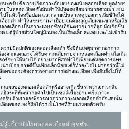
จเลยนะครับ คือ การเกิดภาวะอักเสบของผนังหลอดเลือด พูดง่ายๆ
ยู่ภายในหลอดเลือด ซึ่งมันทำให้เกิดผลเสียมากมายตามมา เช่น
าไปในหัวใจหรือปอด และกลายเป็นสาเหตุของการเสียชีวิตได้
ลือดดำ ทำให้แขนขาเน่าเปื่อย จนต้องสูญเสียแขนขาหรือเสีย
หลอดเลือด เป็นภาวะแทรกซ้อนที่อันตรายมากที่สุด มักเกิดขึ้น
อด แต่ผู้ป่วยส่วนใหญ่มักมองเป็นเรื่องเล็ก ละเลย และไม่เข้ารับ
ากความผิดปกติของหลอดเลือดดำ ซึ่งมีต้นเหตุมาจากอาการ
นื่องจากแผลอาจได้รับความเสียหายจากหลอดเลือดดำ เมื่อเกิด
รถรักษาให้หายได้ อย่างมากที่สุดทำได้เพียงแค่หยุดการแพร่
น่าเปื่อย อาจดีขึ้นเพียงเล็กน้อยแต่ก็ทำอะไรไปมากกว่านี้ไม่
ส้นเลือดขอดจะต้องตรวจหาอาการอย่างละเอียด เพื่อยับยั้งไม่ให้
บ
ดจากแผลของหลอดเลือดดำหรืออาจเกิดขึ้นระหว่างภาวะลิ่ม
มูลอิสระที่พัฒนาก่อตัวไปเป็นเซลล์เนื้องอกมะเร็ง ภาวะ
ร็งครับ ถ้าเราลองพิจารณาดูว่าภาวะหลอดเลือดดำอักเสบนั้น
้นเลือดขอดเองก็ถือได้ว่าเป็นโรคที่ร้ายแรงพอตัวครับ