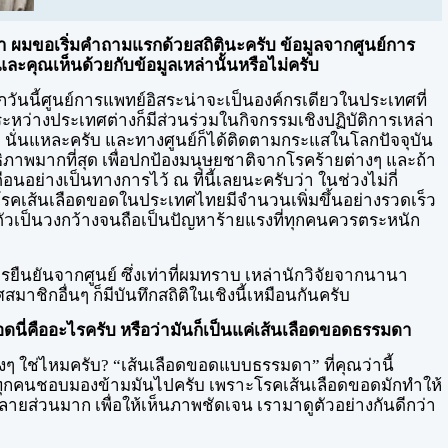
ทร์มา ผมขอเริ่มคำถามแรกด้วยสถิตินะครับ ข้อมูลจากศูนย์การ
ละคุณเห็นด้วยกับข้อมูลเหล่านั้นหรือไม่ครับ
ทุกวันนี้ศูนย์การแพทย์อิสระน่าจะเป็นองค์กรเดียวในประเทศที่
หว่างประเทศต่างก็มีส่วนร่วมในกิจกรรมเชิงปฏิบัติการเหล่า
นาม" นั่นแหละครับ และทางศูนย์ก็ได้ติดตามกระแสในโลกปัจจุบัน
ิภาพมากที่สุด เพื่อปกป้องมนุษยชาติจากโรคร้ายต่างๆ และถ้า
อย่างเป็นทางการไว้ ณ ที่นี้เลยนะครับว่า ในช่วงไม่กี่
ากโรคเส้นเลือดขอดในประเทศไทยมีจำนวนเพิ่มขึ้นอย่างรวดเร็ว
ัวเป็นวงกว้างจนถือเป็นปัญหาร้ายแรงที่ทุกคนควรตระหนัก
ารยืนยันจากศูนย์ ซึ่งเท่าที่ผมทราบ เหล่านักวิจัยจากนานา
าชิกอื่นๆ ก็มีบันทึกสถิติในเชิงนี้เหมือนกันครับ
อดนี่คืออะไรครับ หรือว่ามันก็เป็นแค่เส้นเลือดขอดธรรมดา
ิงๆ ใช่ไหมครับ? “เส้นเลือดขอดแบบธรรมดา” ที่คุณว่านี้
ต่ทุกคนชอบมองข้ามมันไปครับ เพราะโรคเส้นเลือดขอดมักทำให้
ส่วนมาก เพื่อให้เห็นภาพชัดเจน เรามาดูตัวอย่างกันดีกว่า