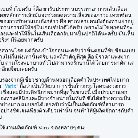
แบบทั่วไปครับ ก็คือ ยารับประทานบรรเทาอาการเส้นเลือด
าง โดยหลักการแล้วมันจะช่วยลดความเสี่ยงของภาวะแทรกซ้อน
ักของการรักษาแบบดังกล่าว คือ หากหลายคนยังต้องทานยาอยู่
มสถานการณ์ให้อยู่ในเกณฑ์ปกติได้ครับ เพราะไม่ใช่ทุกคนที่จะ
งและทำให้ลิ้นในเส้นเลือดกลับมาเป็นปกติได้นะครับ มันเห็น
ริงๆ มีน้อยมากครับ
ยั้งสภาพโรค แต่ต้องเข้าใจก่อนนะครับว่าขั้นตอนที่ซับซ้อนแบบ
ไม่กี่แห่งเท่านั้นครับ และที่สำคัญที่สุด คือ มีราคาแพงมาก
ครับ ตามโรงพยาบาลทั่วไปสามารถรักษานี้ได้โดยการผ่าตัด แต่
าอีกเพียบเลยครับ
บการรับรองจากผู้เชี่ยวชาญด้านหลอดเลือดดำในประเทศไทยมาก
ีม
"Varix"
ถือว่าเป็นวิวัฒนาการขั้นก้าวกระโดดของวงการ
เชื่อและมีประสิทธิภาพมากที่สุดในขณะนี้ เมื่อประมาณหก
ดลองทางคลินิกและมีวางจำหน่ายในทันที ซึ่งได้สร้างความปั่น
อย่างมาก ผมบอกได้เลยครับว่านี่เป็นผลิตภัณฑ์ที่สามารถ
อย่างชัดเจนเพียงตัวเดียวเท่านั้น จนทำให้ผู้ผลิตจัดการกับคำ
บ
รใช้งานผลิตภัณฑ์ Varix ของหลายๆ คน: