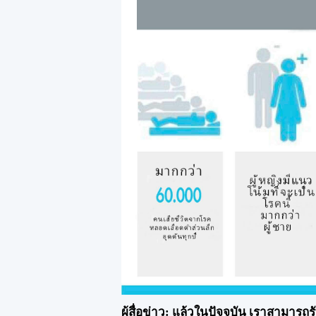
ผู้สื่อข่าว: แล้วในปัจจุบัน เราสามารถร